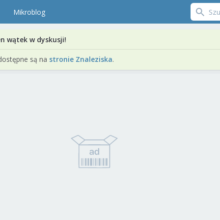
Mikroblog
en wątek w dyskusji!
dostępne są na
stronie Znaleziska
.