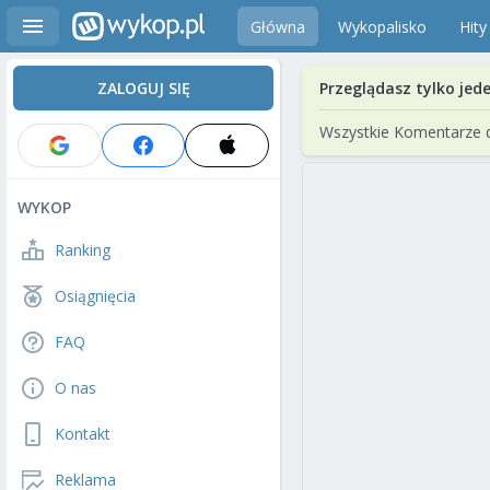
Główna
Wykopalisko
Hity
ZALOGUJ SIĘ
Przeglądasz tylko jed
Wszystkie Komentarze 
WYKOP
Ranking
Osiągnięcia
FAQ
O nas
Kontakt
Reklama