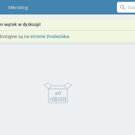
Mikroblog
en wątek w dyskusji!
dostępne są na
stronie Znaleziska
.