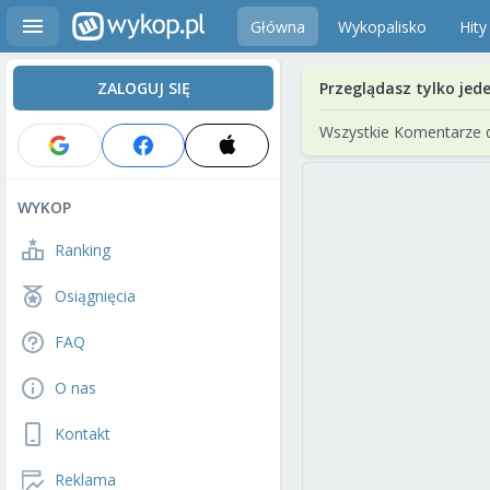
Główna
Wykopalisko
Hity
ZALOGUJ SIĘ
Przeglądasz tylko jed
Wszystkie Komentarze 
WYKOP
Ranking
Osiągnięcia
FAQ
O nas
Kontakt
Reklama