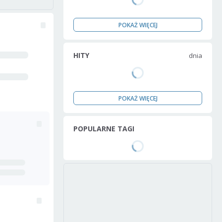
POKAŻ WIĘCEJ
HITY
dnia
POKAŻ WIĘCEJ
POPULARNE TAGI