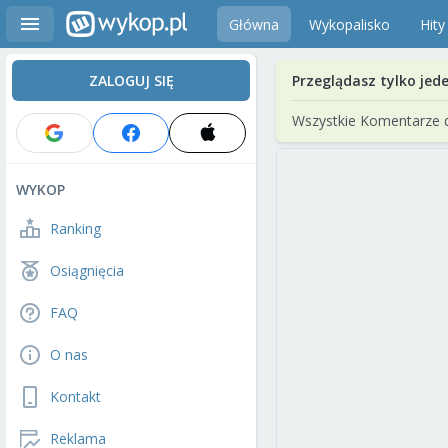
Główna
Wykopalisko
Hity
ZALOGUJ SIĘ
Przeglądasz tylko jed
Wszystkie Komentarze 
WYKOP
Ranking
Osiągnięcia
FAQ
O nas
Kontakt
Reklama