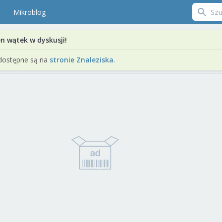
Mikroblog
en wątek w dyskusji!
dostępne są na
stronie Znaleziska
.