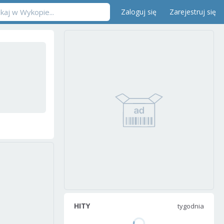
Zaloguj się
Zarejestruj się
HITY
tygodnia