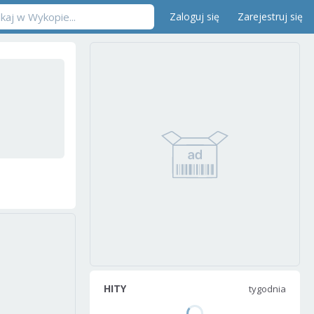
Zaloguj się
Zarejestruj się
HITY
tygodnia