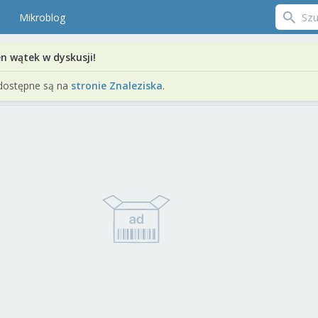
Mikroblog
en wątek w dyskusji!
dostępne są na
stronie Znaleziska
.