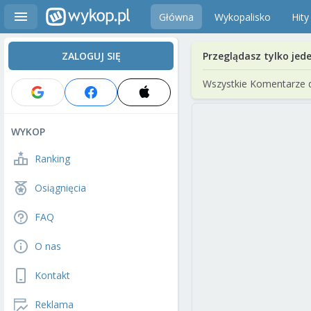
Główna
Wykopalisko
Hity
ZALOGUJ SIĘ
Przeglądasz tylko jed
Wszystkie Komentarze 
WYKOP
Ranking
Osiągnięcia
FAQ
O nas
Kontakt
Reklama