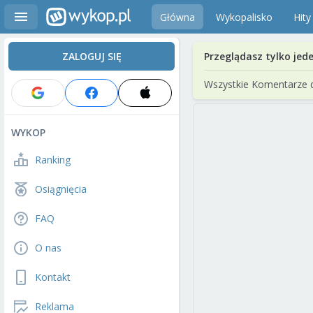
Główna
Wykopalisko
Hity
ZALOGUJ SIĘ
Przeglądasz tylko jed
Wszystkie Komentarze 
WYKOP
Ranking
Osiągnięcia
FAQ
O nas
Kontakt
Reklama