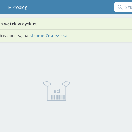
Mikroblog
en wątek w dyskusji!
dostępne są na
stronie Znaleziska
.