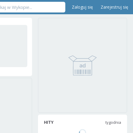
Zaloguj się
Zarejestruj się
HITY
tygodnia