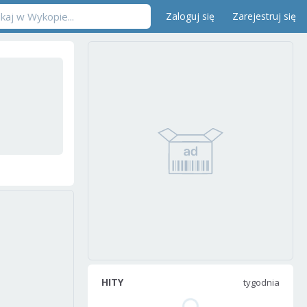
Zaloguj się
Zarejestruj się
HITY
tygodnia