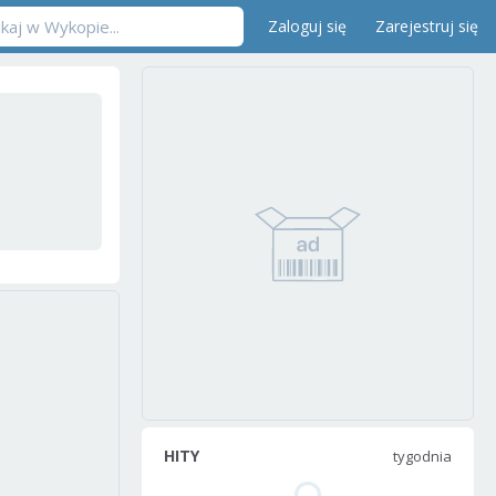
Zaloguj się
Zarejestruj się
HITY
tygodnia