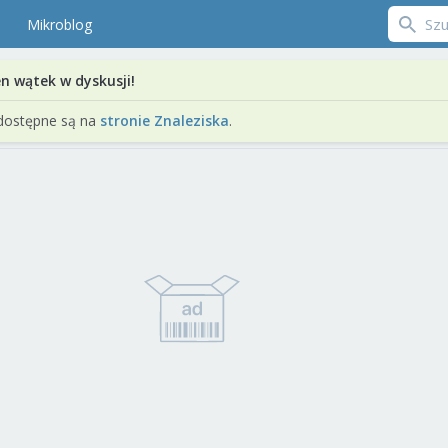
Mikroblog
en wątek w dyskusji!
dostępne są na
stronie Znaleziska
.