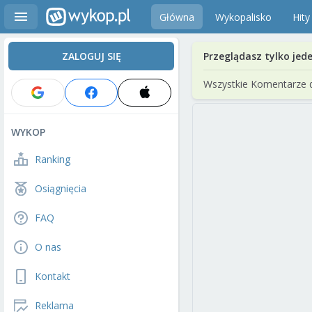
Główna
Wykopalisko
Hity
ZALOGUJ SIĘ
Przeglądasz tylko jed
Wszystkie Komentarze 
WYKOP
Ranking
Osiągnięcia
FAQ
O nas
Kontakt
Reklama