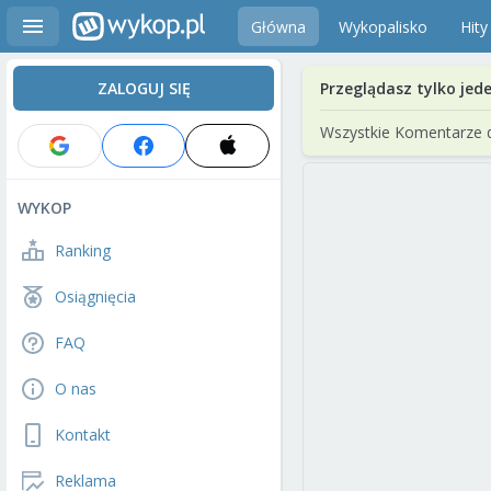
Główna
Wykopalisko
Hity
ZALOGUJ SIĘ
Przeglądasz tylko jed
Wszystkie Komentarze 
WYKOP
Ranking
Osiągnięcia
FAQ
O nas
Kontakt
Reklama