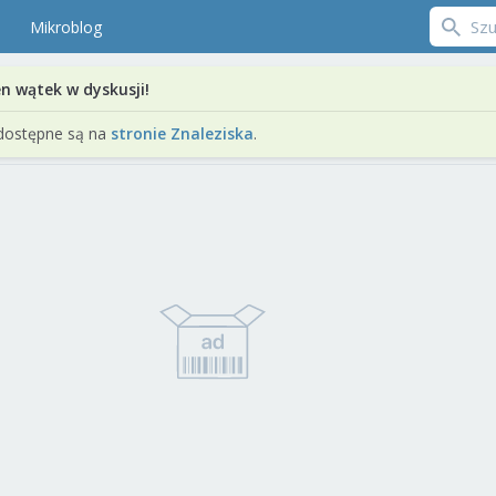
Mikroblog
en wątek w dyskusji!
dostępne są na
stronie Znaleziska
.