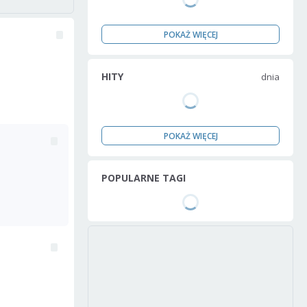
POKAŻ WIĘCEJ
HITY
dnia
POKAŻ WIĘCEJ
POPULARNE TAGI