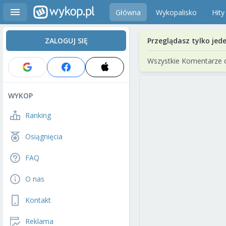
Główna
Wykopalisko
Hity
ZALOGUJ SIĘ
Przeglądasz tylko jed
Wszystkie Komentarze 
WYKOP
Ranking
Osiągnięcia
FAQ
O nas
Kontakt
Reklama