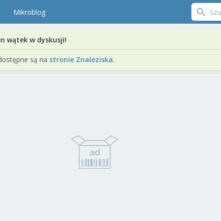
Mikroblog
en wątek w dyskusji!
dostępne są na
stronie Znaleziska
.