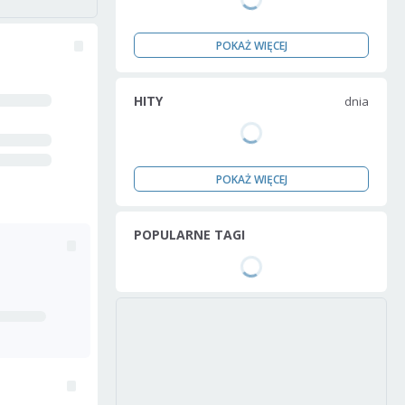
POKAŻ WIĘCEJ
HITY
dnia
POKAŻ WIĘCEJ
POPULARNE TAGI