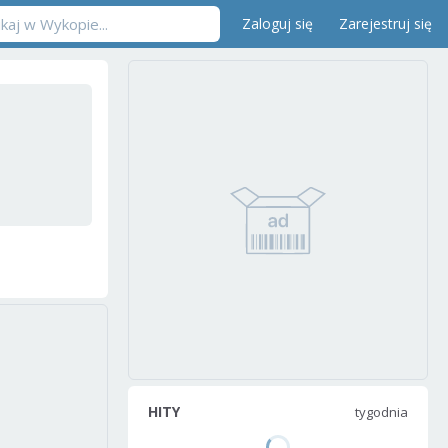
Zaloguj się
Zarejestruj się
HITY
tygodnia