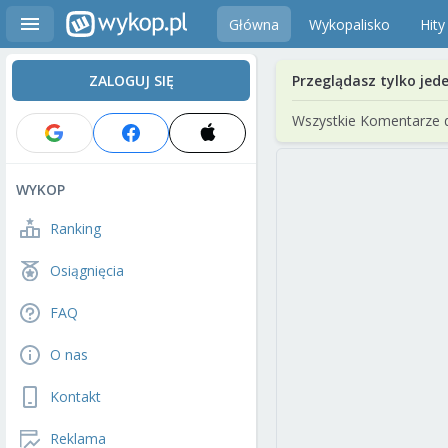
Główna
Wykopalisko
Hity
ZALOGUJ SIĘ
Przeglądasz tylko jed
Wszystkie Komentarze 
WYKOP
Ranking
Osiągnięcia
FAQ
O nas
Kontakt
Reklama