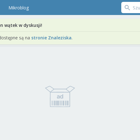
Mikroblog
en wątek w dyskusji!
dostępne są na
stronie Znaleziska
.