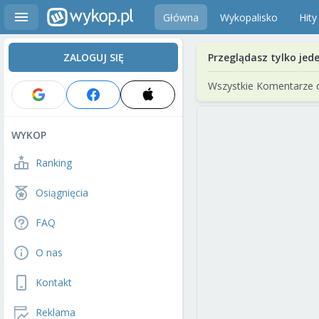
Główna
Wykopalisko
Hity
ZALOGUJ SIĘ
Przeglądasz tylko jed
Wszystkie Komentarze 
WYKOP
Ranking
Osiągnięcia
FAQ
O nas
Kontakt
Reklama