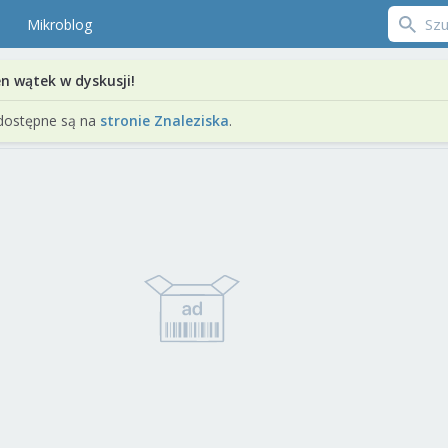
Mikroblog
en wątek w dyskusji!
dostępne są na
stronie Znaleziska
.