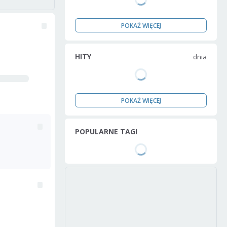
POKAŻ WIĘCEJ
HITY
dnia
POKAŻ WIĘCEJ
POPULARNE TAGI