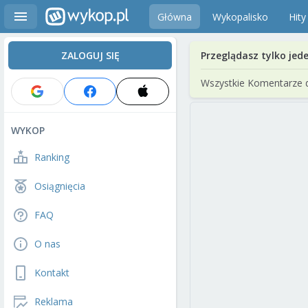
Główna
Wykopalisko
Hity
ZALOGUJ SIĘ
Przeglądasz tylko jed
Wszystkie Komentarze 
WYKOP
Ranking
Osiągnięcia
FAQ
O nas
Kontakt
Reklama