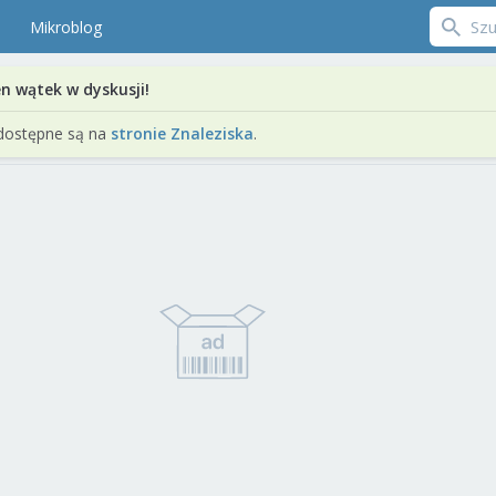
Mikroblog
en wątek w dyskusji!
dostępne są na
stronie Znaleziska
.