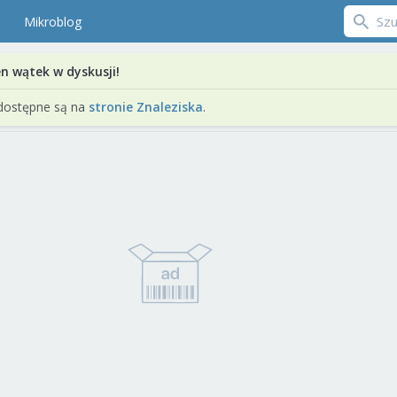
Mikroblog
en wątek w dyskusji!
dostępne są na
stronie Znaleziska
.