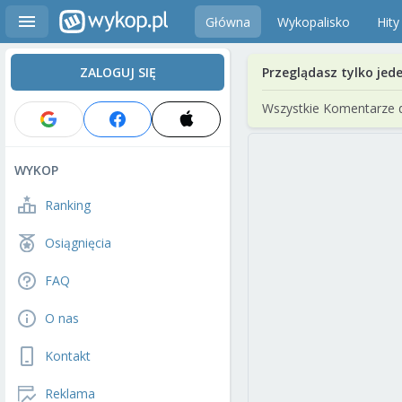
Główna
Wykopalisko
Hity
ZALOGUJ SIĘ
Przeglądasz tylko jed
Wszystkie Komentarze 
WYKOP
Ranking
Osiągnięcia
FAQ
O nas
Kontakt
Reklama