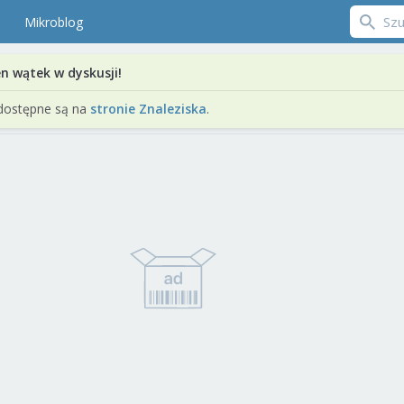
Mikroblog
en wątek w dyskusji!
dostępne są na
stronie Znaleziska
.