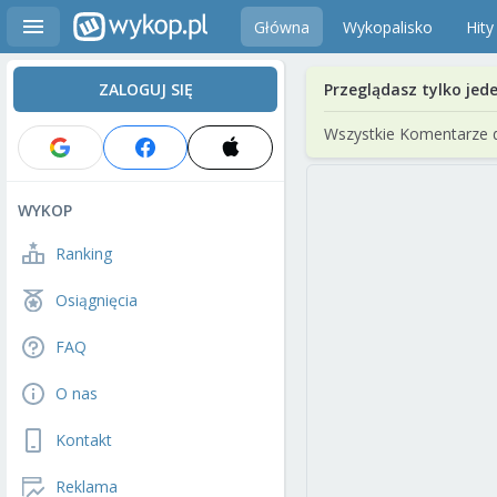
Główna
Wykopalisko
Hity
ZALOGUJ SIĘ
Przeglądasz tylko jed
Wszystkie Komentarze 
WYKOP
Ranking
Osiągnięcia
FAQ
O nas
Kontakt
Reklama