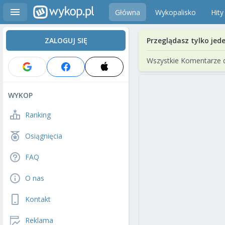
Główna
Wykopalisko
Hity
ZALOGUJ SIĘ
Przeglądasz tylko jed
Wszystkie Komentarze 
WYKOP
Ranking
Osiągnięcia
FAQ
O nas
Kontakt
Reklama