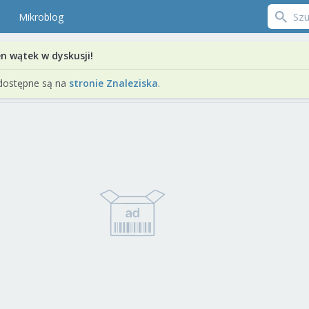
Mikroblog
en wątek w dyskusji!
dostępne są na
stronie Znaleziska
.