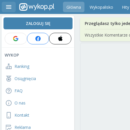
Główna
Wykopalisko
Hity
ZALOGUJ SIĘ
Przeglądasz tylko jed
Wszystkie Komentarze 
WYKOP
Ranking
Osiągnięcia
FAQ
O nas
Kontakt
Reklama