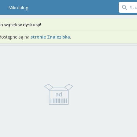
Mikroblog
en wątek w dyskusji!
dostępne są na
stronie Znaleziska
.