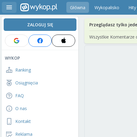
Główna
Wykopalisko
Hity
ZALOGUJ SIĘ
Przeglądasz tylko jed
Wszystkie Komentarze 
WYKOP
Ranking
Osiągnięcia
FAQ
O nas
Kontakt
Reklama