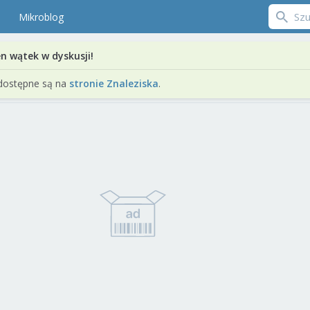
Mikroblog
en wątek w dyskusji!
dostępne są na
stronie Znaleziska
.