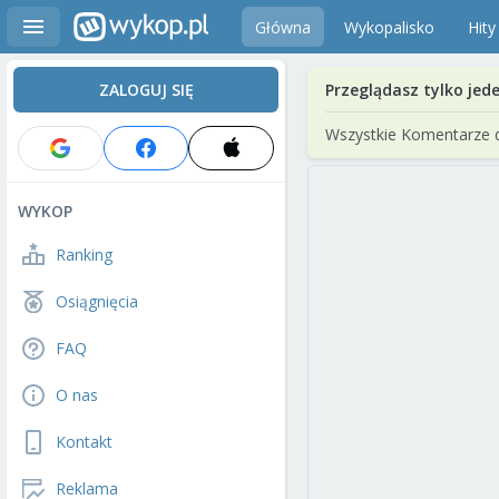
Główna
Wykopalisko
Hity
ZALOGUJ SIĘ
Przeglądasz tylko jed
Wszystkie Komentarze 
WYKOP
Ranking
Osiągnięcia
FAQ
O nas
Kontakt
Reklama