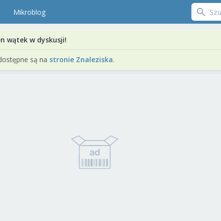
Mikroblog
en wątek w dyskusji!
dostępne są na
stronie Znaleziska
.