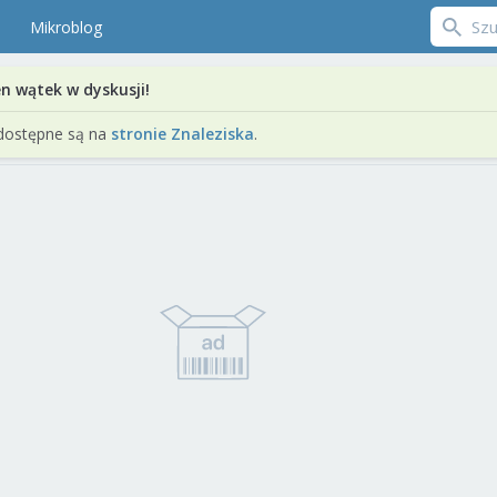
Mikroblog
en wątek w dyskusji!
dostępne są na
stronie Znaleziska
.