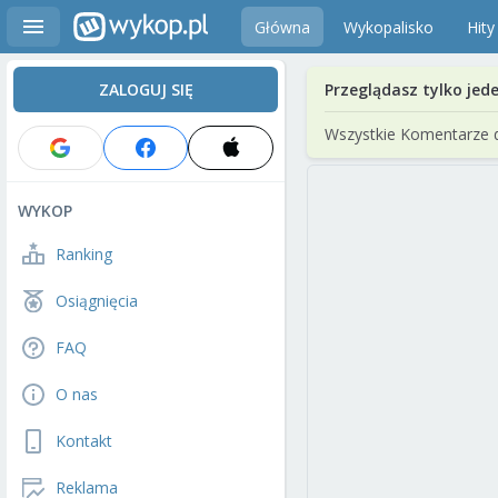
Główna
Wykopalisko
Hity
ZALOGUJ SIĘ
Przeglądasz tylko jed
Wszystkie Komentarze 
WYKOP
Ranking
Osiągnięcia
FAQ
O nas
Kontakt
Reklama