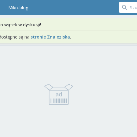
Mikroblog
en wątek w dyskusji!
dostępne są na
stronie Znaleziska
.