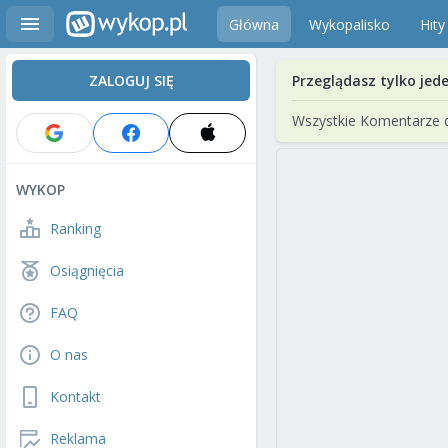
Główna
Wykopalisko
Hity
ZALOGUJ SIĘ
Przeglądasz tylko jed
Wszystkie Komentarze 
WYKOP
Ranking
Osiągnięcia
FAQ
O nas
Kontakt
Reklama