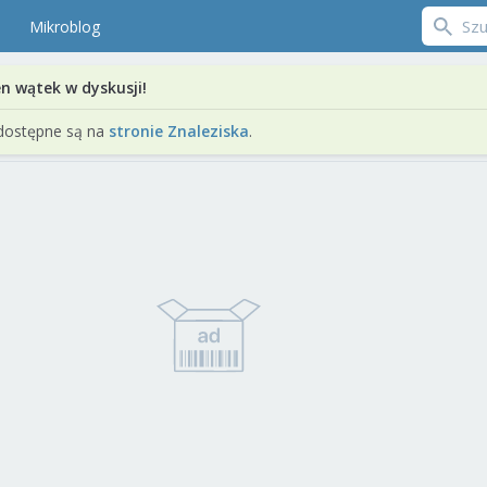
Mikroblog
en wątek w dyskusji!
dostępne są na
stronie Znaleziska
.