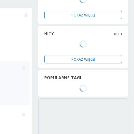
POKAŻ WIĘCEJ
HITY
dnia
POKAŻ WIĘCEJ
POPULARNE TAGI