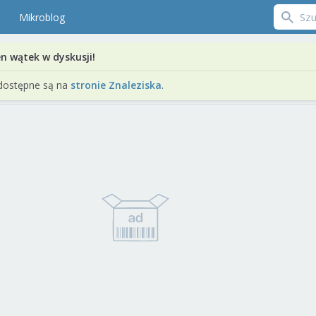
Mikroblog
en wątek w dyskusji!
dostępne są na
stronie Znaleziska
.