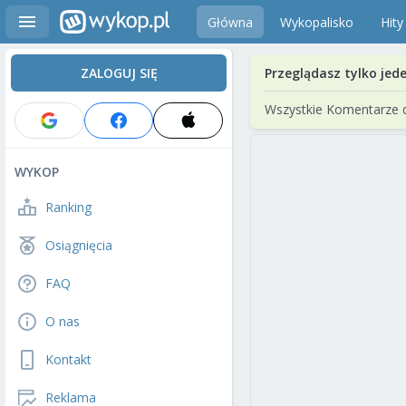
Główna
Wykopalisko
Hity
ZALOGUJ SIĘ
Przeglądasz tylko jed
Wszystkie Komentarze 
WYKOP
Ranking
Osiągnięcia
FAQ
O nas
Kontakt
Reklama