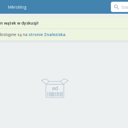
Mikroblog
en wątek w dyskusji!
dostępne są na
stronie Znaleziska
.