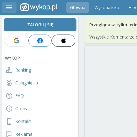
Główna
Wykopalisko
Hity
ZALOGUJ SIĘ
Przeglądasz tylko jed
Wszystkie Komentarze 
WYKOP
Ranking
Osiągnięcia
FAQ
O nas
Kontakt
Reklama