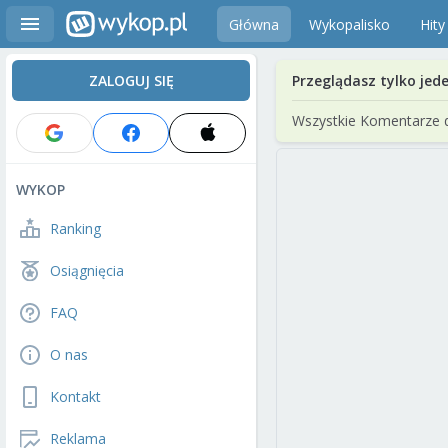
Główna
Wykopalisko
Hity
ZALOGUJ SIĘ
Przeglądasz tylko jed
Wszystkie Komentarze 
WYKOP
Ranking
Osiągnięcia
FAQ
O nas
Kontakt
Reklama