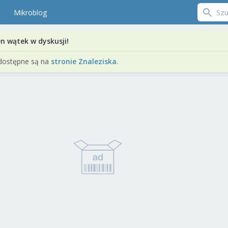
Mikroblog
en wątek w dyskusji!
dostępne są na
stronie Znaleziska
.