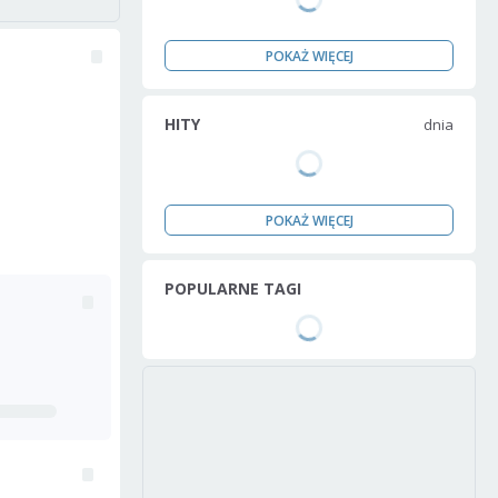
POKAŻ WIĘCEJ
HITY
dnia
POKAŻ WIĘCEJ
POPULARNE TAGI