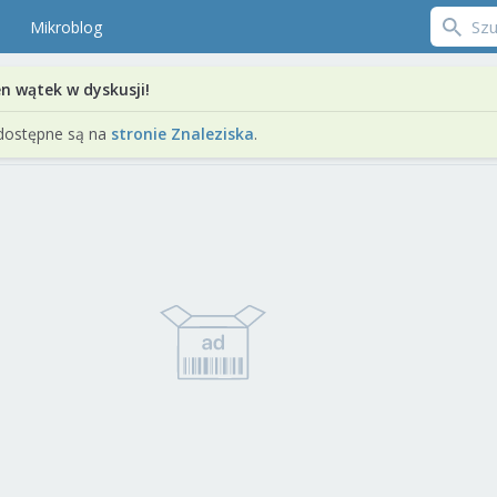
Mikroblog
en wątek w dyskusji!
dostępne są na
stronie Znaleziska
.