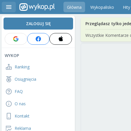
Główna
Wykopalisko
Hity
ZALOGUJ SIĘ
Przeglądasz tylko jed
Wszystkie Komentarze 
WYKOP
Ranking
Osiągnięcia
FAQ
O nas
Kontakt
Reklama