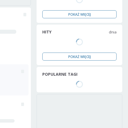
POKAŻ WIĘCEJ
HITY
dnia
POKAŻ WIĘCEJ
POPULARNE TAGI