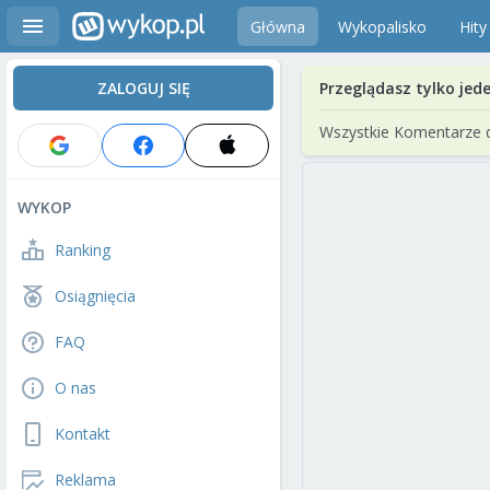
Główna
Wykopalisko
Hity
ZALOGUJ SIĘ
Przeglądasz tylko jed
Wszystkie Komentarze 
WYKOP
Ranking
Osiągnięcia
FAQ
O nas
Kontakt
Reklama