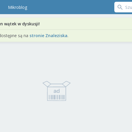
Mikroblog
en wątek w dyskusji!
dostępne są na
stronie Znaleziska
.