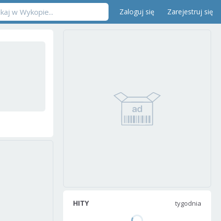
Zaloguj się
Zarejestruj się
HITY
tygodnia