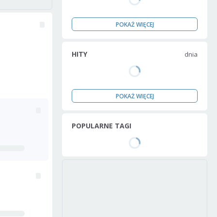
POKAŻ WIĘCEJ
HITY
dnia
POKAŻ WIĘCEJ
POPULARNE TAGI