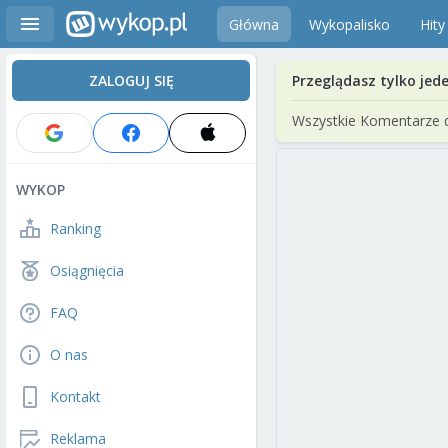
Główna
Wykopalisko
Hity
ZALOGUJ SIĘ
Przeglądasz tylko jed
Wszystkie Komentarze 
WYKOP
Ranking
Osiągnięcia
FAQ
O nas
Kontakt
Reklama