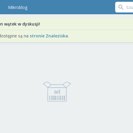
Mikroblog
en wątek w dyskusji!
dostępne są na
stronie Znaleziska
.