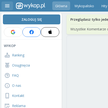
Główna
Wykopalisko
Hity
ZALOGUJ SIĘ
Przeglądasz tylko jed
Wszystkie Komentarze 
WYKOP
Ranking
Osiągnięcia
FAQ
O nas
Kontakt
Reklama