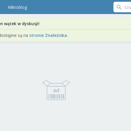
Mikroblog
en wątek w dyskusji!
dostępne są na
stronie Znaleziska
.