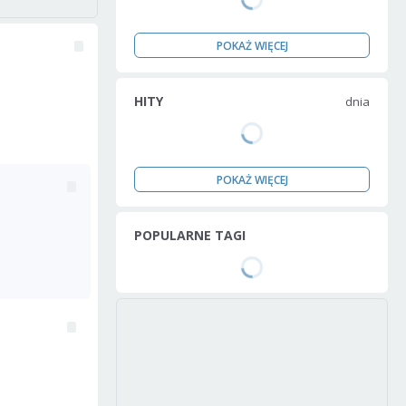
POKAŻ WIĘCEJ
HITY
dnia
POKAŻ WIĘCEJ
POPULARNE TAGI