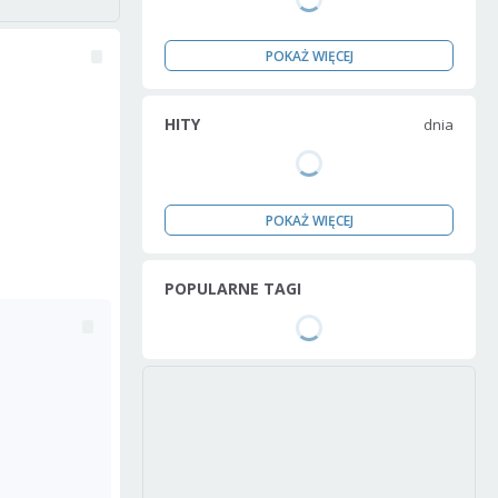
POKAŻ WIĘCEJ
HITY
dnia
POKAŻ WIĘCEJ
POPULARNE TAGI