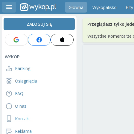
Główna
Wykopalisko
Hity
ZALOGUJ SIĘ
Przeglądasz tylko jed
Wszystkie Komentarze 
WYKOP
Ranking
Osiągnięcia
FAQ
O nas
Kontakt
Reklama