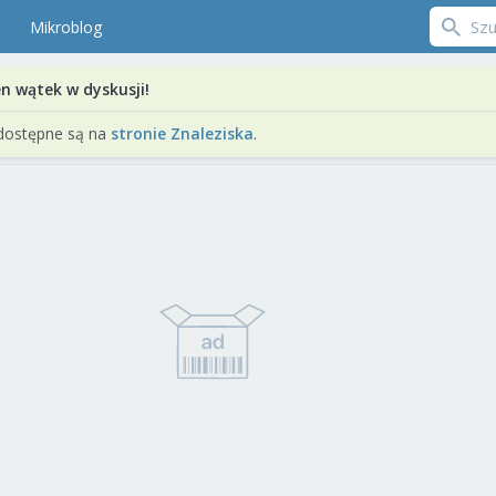
Mikroblog
en wątek w dyskusji!
dostępne są na
stronie Znaleziska
.