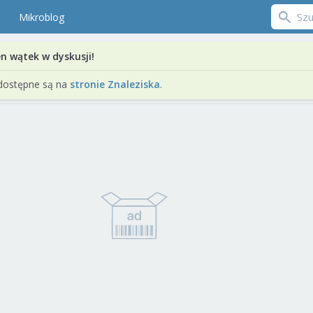
Mikroblog
en wątek w dyskusji!
dostępne są na
stronie Znaleziska
.