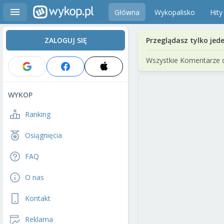
Główna
Wykopalisko
Hity
ZALOGUJ SIĘ
Przeglądasz tylko jed
Wszystkie Komentarze 
WYKOP
Ranking
Osiągnięcia
FAQ
O nas
Kontakt
Reklama