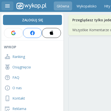
Główna
Wykopalisko
Hity
ZALOGUJ SIĘ
Przeglądasz tylko jed
Wszystkie Komentarze 
WYKOP
Ranking
Osiągnięcia
FAQ
O nas
Kontakt
Reklama