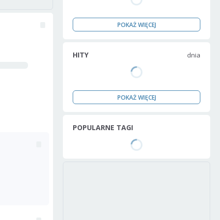
POKAŻ WIĘCEJ
HITY
dnia
POKAŻ WIĘCEJ
POPULARNE TAGI