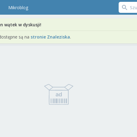
Mikroblog
en wątek w dyskusji!
dostępne są na
stronie Znaleziska
.