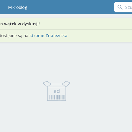
Mikroblog
en wątek w dyskusji!
dostępne są na
stronie Znaleziska
.