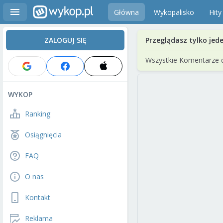
Główna
Wykopalisko
Hity
ZALOGUJ SIĘ
Przeglądasz tylko jed
Wszystkie Komentarze 
WYKOP
Ranking
Osiągnięcia
FAQ
O nas
Kontakt
Reklama