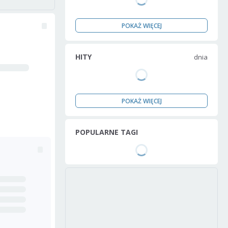
POKAŻ WIĘCEJ
HITY
dnia
POKAŻ WIĘCEJ
POPULARNE TAGI