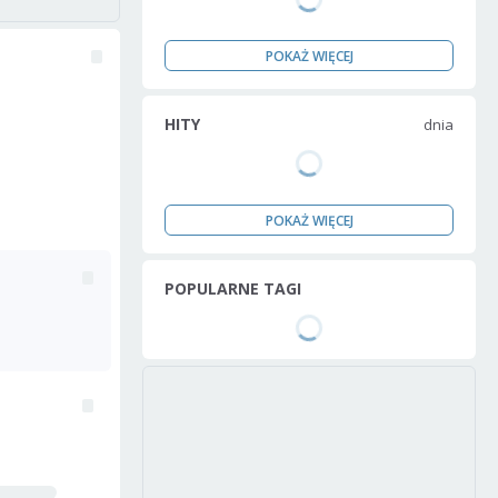
POKAŻ WIĘCEJ
HITY
dnia
POKAŻ WIĘCEJ
POPULARNE TAGI