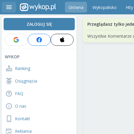
Główna
Wykopalisko
Hity
ZALOGUJ SIĘ
Przeglądasz tylko jed
Wszystkie Komentarze 
WYKOP
Ranking
Osiągnięcia
FAQ
O nas
Kontakt
Reklama