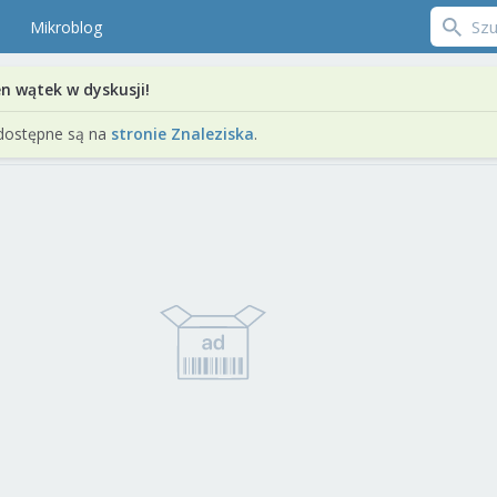
Mikroblog
en wątek w dyskusji!
dostępne są na
stronie Znaleziska
.