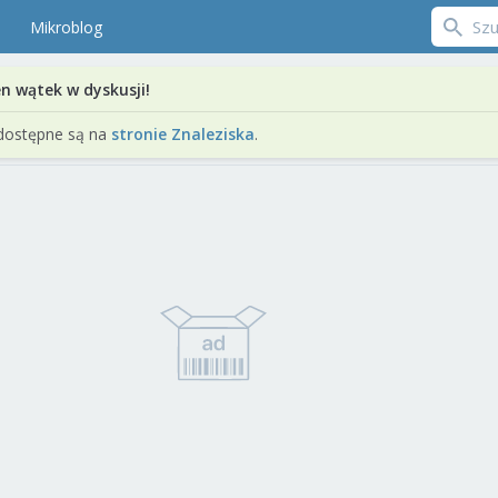
Mikroblog
en wątek w dyskusji!
dostępne są na
stronie Znaleziska
.