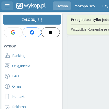
Główna
Wykopalisko
Hity
ZALOGUJ SIĘ
Przeglądasz tylko jed
Wszystkie Komentarze 
WYKOP
Ranking
Osiągnięcia
FAQ
O nas
Kontakt
Reklama