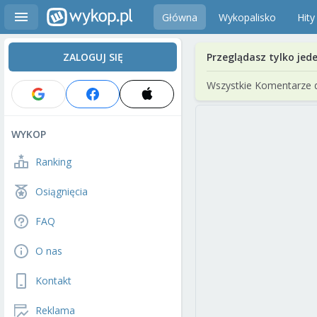
Główna
Wykopalisko
Hity
ZALOGUJ SIĘ
Przeglądasz tylko jed
Wszystkie Komentarze 
WYKOP
Ranking
Osiągnięcia
FAQ
O nas
Kontakt
Reklama