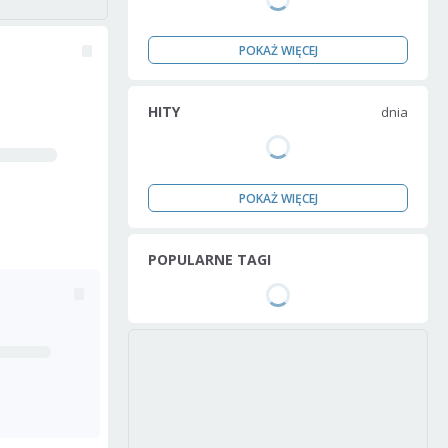
POKAŻ WIĘCEJ
HITY
dnia
POKAŻ WIĘCEJ
POPULARNE TAGI