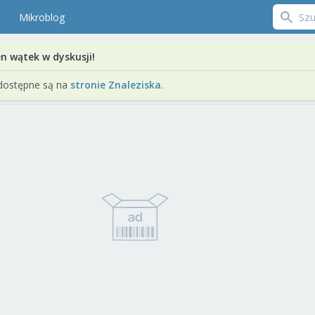
Mikroblog
en wątek w dyskusji!
dostępne są na
stronie Znaleziska
.