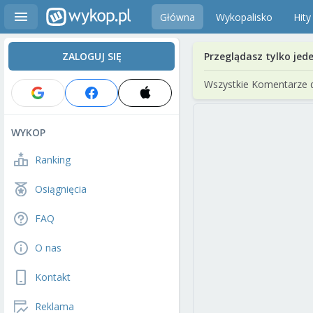
Główna
Wykopalisko
Hity
ZALOGUJ SIĘ
Przeglądasz tylko jed
Wszystkie Komentarze 
WYKOP
Ranking
Osiągnięcia
FAQ
O nas
Kontakt
Reklama