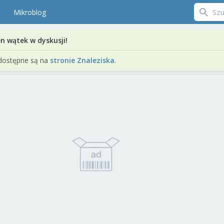
Mikroblog
en wątek w dyskusji!
dostępne są na
stronie Znaleziska
.