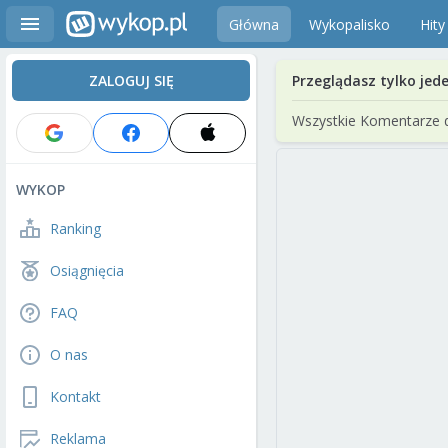
Główna
Wykopalisko
Hity
ZALOGUJ SIĘ
Przeglądasz tylko jed
Wszystkie Komentarze 
WYKOP
Ranking
Osiągnięcia
FAQ
O nas
Kontakt
Reklama