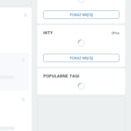
POKAŻ WIĘCEJ
HITY
dnia
POKAŻ WIĘCEJ
POPULARNE TAGI