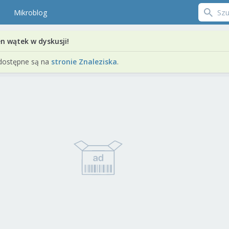
Mikroblog
en wątek w dyskusji!
dostępne są na
stronie Znaleziska
.