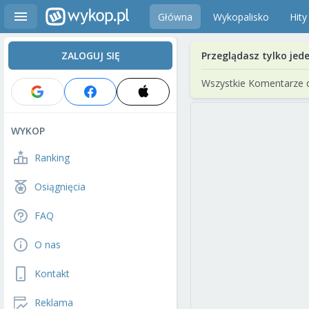
Główna
Wykopalisko
Hity
ZALOGUJ SIĘ
Przeglądasz tylko jed
Wszystkie Komentarze 
WYKOP
Ranking
Osiągnięcia
FAQ
O nas
Kontakt
Reklama