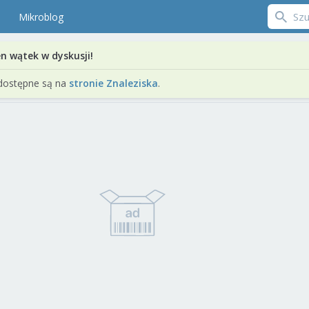
Mikroblog
en wątek w dyskusji!
dostępne są na
stronie Znaleziska
.