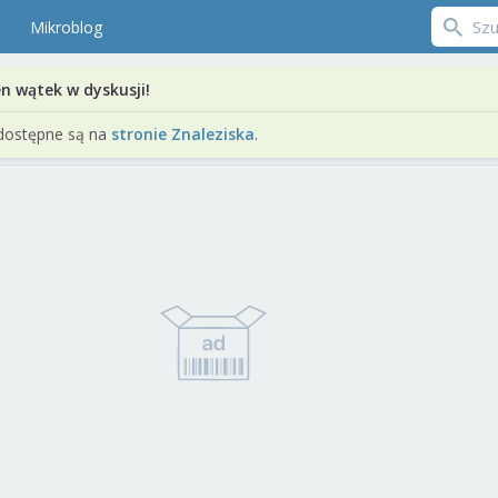
Mikroblog
en wątek w dyskusji!
dostępne są na
stronie Znaleziska
.