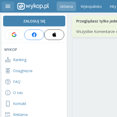
Główna
Wykopalisko
Hity
ZALOGUJ SIĘ
Przeglądasz tylko jed
Wszystkie Komentarze 
WYKOP
Ranking
Osiągnięcia
FAQ
O nas
Kontakt
Reklama