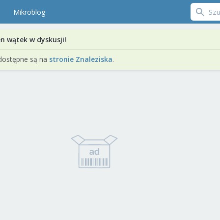
Mikroblog
en wątek w dyskusji!
dostępne są na
stronie Znaleziska
.