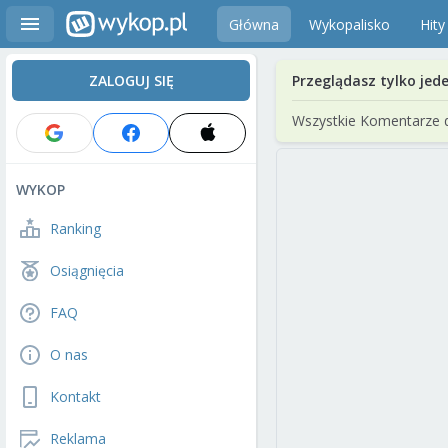
Główna
Wykopalisko
Hity
ZALOGUJ SIĘ
Przeglądasz tylko jed
Wszystkie Komentarze 
WYKOP
Ranking
Osiągnięcia
FAQ
O nas
Kontakt
Reklama