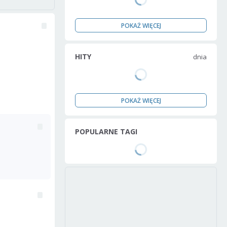
POKAŻ WIĘCEJ
HITY
dnia
POKAŻ WIĘCEJ
POPULARNE TAGI