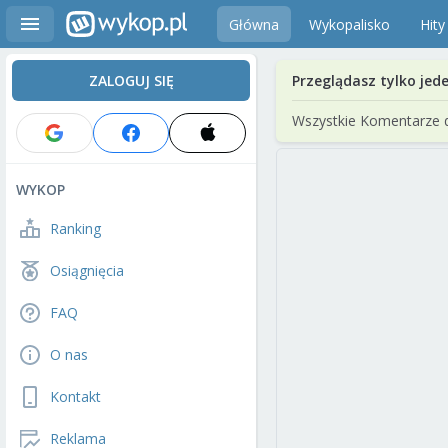
Główna
Wykopalisko
Hity
ZALOGUJ SIĘ
Przeglądasz tylko jed
Wszystkie Komentarze 
WYKOP
Ranking
Osiągnięcia
FAQ
O nas
Kontakt
Reklama