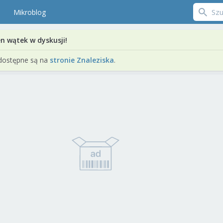
Mikroblog
en wątek w dyskusji!
dostępne są na
stronie Znaleziska
.