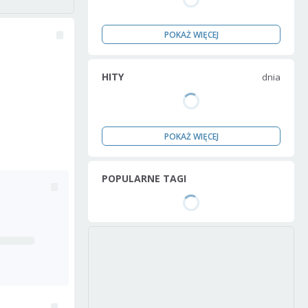
POKAŻ WIĘCEJ
HITY
dnia
POKAŻ WIĘCEJ
POPULARNE TAGI