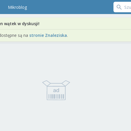
Mikroblog
en wątek w dyskusji!
dostępne są na
stronie Znaleziska
.