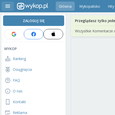
Główna
Wykopalisko
Hity
ZALOGUJ SIĘ
Przeglądasz tylko jed
Wszystkie Komentarze 
WYKOP
Ranking
Osiągnięcia
FAQ
O nas
Kontakt
Reklama