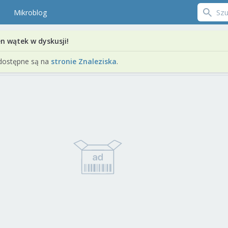
Mikroblog
en wątek w dyskusji!
dostępne są na
stronie Znaleziska
.