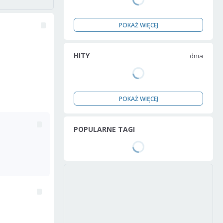
POKAŻ WIĘCEJ
HITY
dnia
POKAŻ WIĘCEJ
POPULARNE TAGI