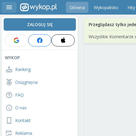
Główna
Wykopalisko
Hity
ZALOGUJ SIĘ
Przeglądasz tylko jed
Wszystkie Komentarze 
WYKOP
Ranking
Osiągnięcia
FAQ
O nas
Kontakt
Reklama