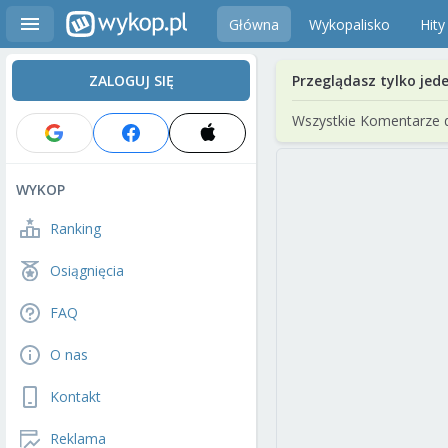
Główna
Wykopalisko
Hity
ZALOGUJ SIĘ
Przeglądasz tylko jed
Wszystkie Komentarze 
WYKOP
Ranking
Osiągnięcia
FAQ
O nas
Kontakt
Reklama