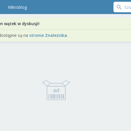
Mikroblog
en wątek w dyskusji!
dostępne są na
stronie Znaleziska
.